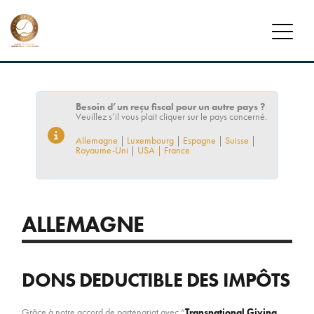
FONDATION
MISSION
Besoin d’un reçu fiscal pour un autre pays ?
Veuillez s’il vous plait cliquer sur le pays concerné.
JOUEURS
Allemagne
|
Luxembourg
|
Espagne
|
Suisse
|
Royaume-Uni
|
USA
| France
JOUEURS CHAMP’SEED
ALUMNI
ALLEMAGNE
DONATEURS
DEVENIR DONATEUR
DONS DEDUCTIBLE DES IMPÔTS
PROGRAMME DES DONATEURS
ACTUALITÉS
Grâce à notre accord de partenariat avec “
Transnational Giving