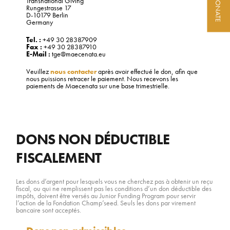
DONATE
Transnational Giving
Rungestrasse 17
D-10179 Berlin
Germany
Tel. :
+49 30 28387909
Fax :
+49 30 28387910
E-Mail :
tge@maecenata.eu
Veuillez
nous contacter
après avoir effectué le don, afin que
nous puissions retracer le paiement. Nous recevons les
paiements de Maecenata sur une base trimestrielle.
DONS NON DÉDUCTIBLE
FISCALEMENT
Les dons d’argent pour lesquels vous ne cherchez pas à obtenir un reçu
fiscal, ou qui ne remplissent pas les conditions d’un don déductible des
impôts, doivent être versés au Junior Funding Program pour servir
l’action de la Fondation Champ’seed. Seuls les dons par virement
bancaire sont acceptés.