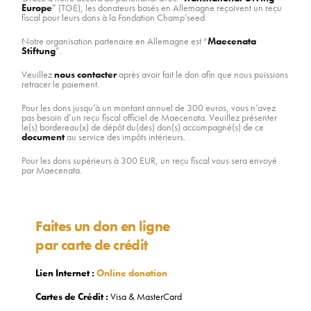
Europe
” (TGE), les donateurs basés en Allemagne reçoivent un reçu
fiscal pour leurs dons à la Fondation Champ’seed.
RAPPORTS D’ACTIVITÉ
Notre organisation partenaire en Allemagne est “
Maecenata
Stiftung
”.
CONTACT
Veuillez
nous contacter
après avoir fait le don afin que nous puissions
retracer le paiement.
Pour les dons jusqu’à un montant annuel de 300 euros, vous n’avez
pas besoin d’un reçu fiscal officiel de Maecenata. Veuillez présenter
le(s) bordereau(x) de dépôt du(des) don(s) accompagné(s) de ce
document
au service des impôts intérieurs.
Pour les dons supérieurs à 300 EUR, un reçu fiscal vous sera envoyé
par Maecenata.
Faites un don en ligne
par carte de crédit
Lien Internet :
Online donation
Cartes de Crédit :
Visa & MasterCard