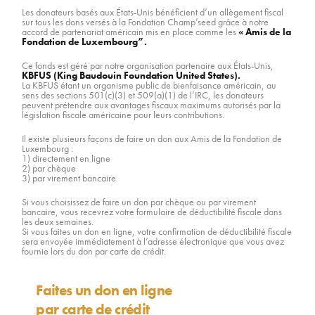
Les donateurs basés aux États-Unis bénéficient d’un allègement fiscal
sur tous les dons versés à la Fondation Champ’seed grâce à notre
RAPPORTS D’ACTIVITÉ
accord de partenariat américain mis en place comme les
« Amis de la
Fondation de Luxembourg”.
CONTACT
Ce fonds est géré par notre organisation partenaire aux États-Unis,
KBFUS (King Baudouin Foundation United States).
La KBFUS étant un organisme public de bienfaisance américain, au
sens des sections 501(c)(3) et 509(a)(1) de l’IRC, les donateurs
peuvent prétendre aux avantages fiscaux maximums autorisés par la
législation fiscale américaine pour leurs contributions.
Il existe plusieurs façons de faire un don aux Amis de la Fondation de
Luxembourg :
1) directement en ligne
2) par chèque
3) par virement bancaire
Si vous choisissez de faire un don par chèque ou par virement
bancaire, vous recevrez votre formulaire de déductibilité fiscale dans
les deux semaines.
Si vous faites un don en ligne, votre confirmation de déductibilité fiscale
sera envoyée immédiatement à l’adresse électronique que vous avez
fournie lors du don par carte de crédit.
Faites un don en ligne
par carte de crédit