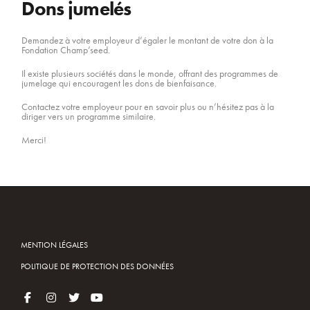
Dons jumelés
Demandez à votre employeur d’égaler le montant de votre don à la
Fondation Champ’seed.
Il existe plusieurs sociétés dans le monde, offrant des programmes de
jumelage qui encouragent les dons de bienfaisance.
Contactez votre employeur pour en savoir plus ou n’hésitez pas à la
diriger vers un programme similaire.
Merci!
MENTION LÉGALES
POLITIQUE DE PROTECTION DES DONNÉES