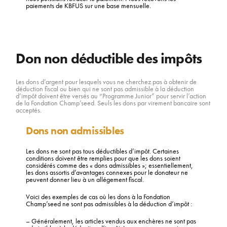
paiements de KBFUS sur une base mensuelle.
Don non déductible des impôts
Les dons d’argent pour lesquels vous ne cherchez pas à obtenir de
déduction fiscal ou bien qui ne sont pas admissible à la déduction
d’impôt doivent être versés au “Programme Junior” pour servir l’action
de la Fondation Champ’seed. Seuls les dons par virement bancaire sont
acceptés.
Dons non admissibles
Les dons ne sont pas tous déductibles d’impôt. Certaines
conditions doivent être remplies pour que les dons soient
considérés comme des « dons admissibles »; essentiellement,
les dons assortis d’avantages connexes pour le donateur ne
peuvent donner lieu à un allégement fiscal.
Voici des exemples de cas où les dons à la Fondation
Champ’seed ne sont pas admissibles à la déduction d’impôt :
– Généralement, les articles vendus aux enchères ne sont pas