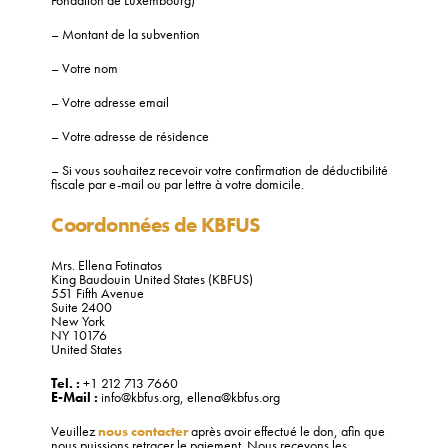
Fondation de Luxembourg)
– Montant de la subvention
– Votre nom
– Votre adresse email
– Votre adresse de résidence
– Si vous souhaitez recevoir votre confirmation de déductibilité
fiscale par e-mail ou par lettre à votre domicile.
Coordonnées de KBFUS
Mrs. Ellena Fotinatos
King Baudouin United States (KBFUS)
551 Fifth Avenue
Suite 2400
New York
NY 10176
United States
Tel. :
+1 212 713 7660
E-Mail :
info@kbfus.org, ellena@kbfus.org
Veuillez
nous contacter
après avoir effectué le don, afin que
nous puissions retracer le paiement. Nous recevons les