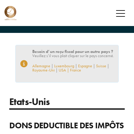
FONDATION
MISSION
Besoin d’un reçu fiscal pour un autre pays ?
JOUEURS
Veuillez s’il vous plait cliquer sur le pays concerné.
Allemagne
|
Luxembourg
|
Espagne
|
Suisse
|
JOUEURS CHAMP’SEED
Royaume-Uni
|
USA
| France
ALUMNI
DONATEURS
Etats-Unis
DEVENIR DONATEUR
PROGRAMME DES DONATEURS
DONS DEDUCTIBLE DES IMPÔTS
ACTUALITÉS